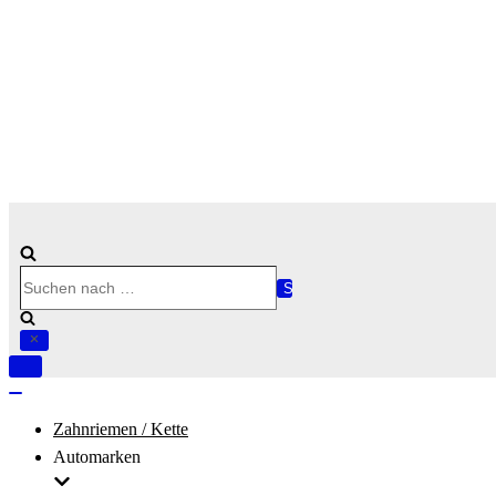
Suchen
nach …
Navigation
umschalten
Navigation
umschalten
Zahnriemen / Kette
Automarken