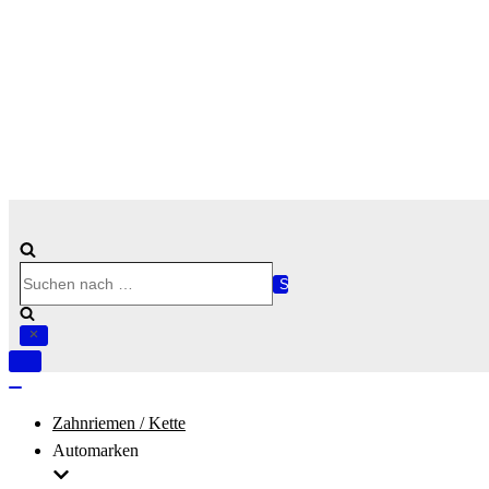
Suchen
nach …
Navigation
umschalten
Navigation
umschalten
Zahnriemen / Kette
Automarken