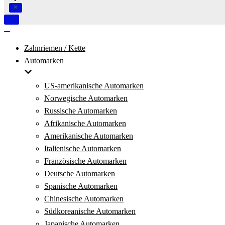
Navigation
umschalten
Navigation
umschalten
Zahnriemen / Kette
Automarken
US-amerikanische Automarken
Norwegische Automarken
Russische Automarken
Afrikanische Automarken
Amerikanische Automarken
Italienische Automarken
Französische Automarken
Deutsche Automarken
Spanische Automarken
Chinesische Automarken
Südkoreanische Automarken
Japanische Automarken