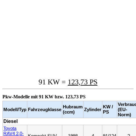
91 KW =
123,73 PS
Pkw-Modelle mit 91 KW bzw. 123,73 PS
Verbrau
Hubraum
KW /
Modell/Typ
Fahrzeugklasse
Zylinder
(EU-
(ccm)
PS
Norm)
Diesel
Toyota
RAV4 2,0-
Kompakt-SUV
1998
4
91/124
?